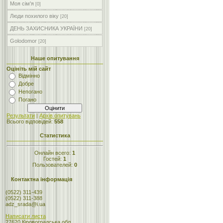
Моя сім'я
[0]
Люди похилого віку
[20]
ДЕНЬ ЗАХИСНИКА УКРАЇНИ
[20]
Golodomor
[20]
Наше опитування
Оцініть мій сайт
Відмінно
Добре
Непогано
Погано
Результати
|
Архів опитувань
Всього відповідей:
558
Статистика
Онлайн всего:
1
Гостей:
1
Пользователей:
0
Контактна інформація
(0522) 311-439
(0522) 311-388
adz_srada@i.ua
Написати листа
27620 Кіровоградська обл.,