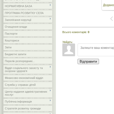
Додано
НОРМАТИВНА БАЗА
розм
ПРОГРАМА РОЗВИТКУ СЕЛА
Запопігання корупції
Очищення влади
Всього коментарів
:
0
Паспорти
Кошториси
Увійдіть:
Звіти
Бюджетні запити
Перелік розпорядникі...
Відправити
Відділ соціального захисту та
охорони здоров’я
Фінансово-економічний відділ
Служба у справах дітей
Центр надання адміністративних
послуг
Публічна інформація
Стратегія розвитку громади