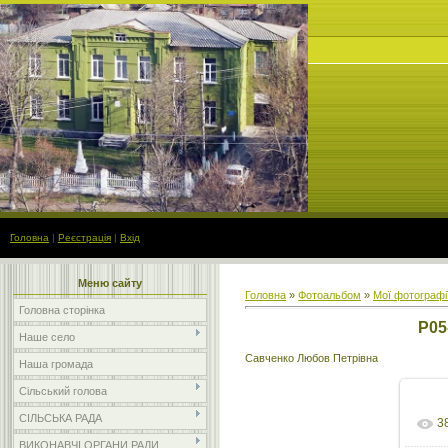
Головна
|
Реєстрація
|
Вхід
Меню сайту
Головна
»
Фотоальбом
»
Мої фотографі
Головна сторінка
P05
Наше село
Савченко Любов Петрівна
Наша громада
Сільський голова
СІЛЬСЬКА РАДА
3
ВИКОНАВЧІ ОРГАНИ РАДИ