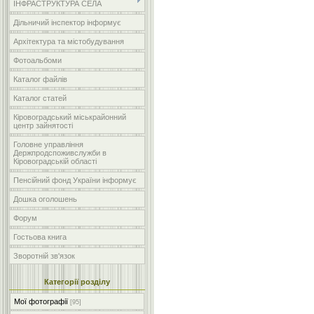
ІНФРАСТРУКТУРА СЕЛА
Дільничий інспектор інформує
Архітектура та містобудування
Фотоальбоми
Каталог файлів
Каталог статей
Кіровоградський міськрайонний
центр зайнятості
Головне управління
Держпродспоживслужби в
Кіровоградській області
Пенсійний фонд України інформує
Дошка оголошень
Форум
Гостьова книга
Зворотній зв'язок
Категорії розділу
Мої фотографії
[95]