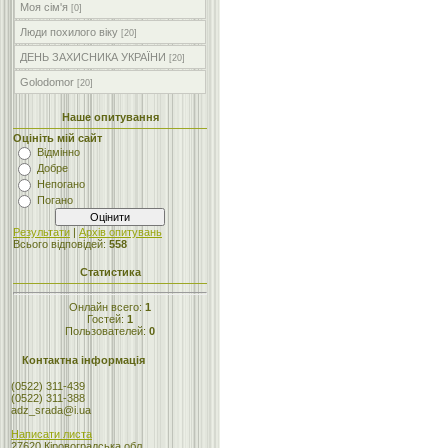
Моя сім'я
[0]
Люди похилого віку
[20]
ДЕНЬ ЗАХИСНИКА УКРАЇНИ
[20]
Golodomor
[20]
Наше опитування
Оцініть мій сайт
Відмінно
Добре
Непогано
Погано
Результати
|
Архів опитувань
Всього відповідей:
558
Статистика
Онлайн всего:
1
Гостей:
1
Пользователей:
0
Контактна інформація
(0522) 311-439
(0522) 311-388
adz_srada@i.ua
Написати листа
27620 Кіровоградська обл.,