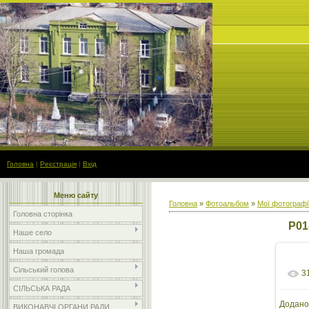
Головна
|
Реєстрація
|
Вхід
Меню сайту
Головна
»
Фотоальбом
»
Мої фотографі
Головна сторінка
P01
Наше село
Наша громада
Сільський голова
3
СІЛЬСЬКА РАДА
Додано
ВИКОНАВЧІ ОРГАНИ РАДИ
розм