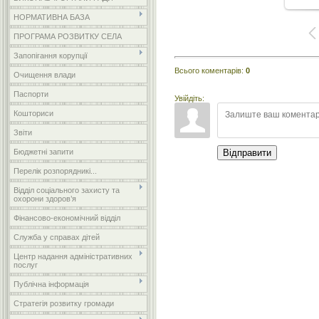
НОРМАТИВНА БАЗА
ПРОГРАМА РОЗВИТКУ СЕЛА
Запопігання корупції
Всього коментарів
:
0
Очищення влади
Паспорти
Увійдіть:
Кошториси
Звіти
Бюджетні запити
Відправити
Перелік розпорядникі...
Відділ соціального захисту та
охорони здоров’я
Фінансово-економічний відділ
Служба у справах дітей
Центр надання адміністративних
послуг
Публічна інформація
Стратегія розвитку громади