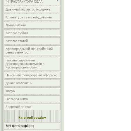
ІНФРАСТРУКТУРА СЕЛА
Дільничий інспектор інформує
Архітектура та містобудування
Фотоальбоми
Каталог файлів
Каталог статей
Кіровоградський міськрайонний
центр зайнятості
Головне управління
Держпродспоживслужби в
Кіровоградській області
Пенсійний фонд України інформує
Дошка оголошень
Форум
Гостьова книга
Зворотній зв'язок
Категорії розділу
Мої фотографії
[95]