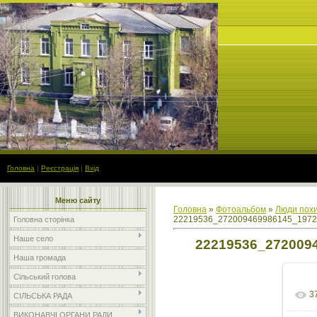
Головна
|
Реєстрація
|
Вхід
Меню сайту
Головна
»
Фотоальбом
»
Люди похи
22219536_272009469986145_1972
Головна сторінка
Наше село
22219536_272009
Наша громада
Сільський голова
3
СІЛЬСЬКА РАДА
ВИКОНАВЧІ ОРГАНИ РАДИ