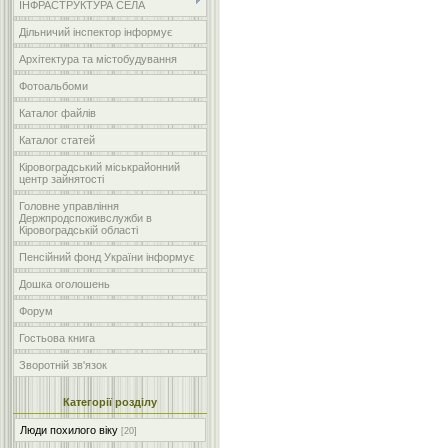
ІНФРАСТРУКТУРА СЕЛА
Дільничий інспектор інформує
Архітектура та містобудування
Фотоальбоми
Каталог файлів
Каталог статей
Кіровоградський міськрайонний
центр зайнятості
Головне управління
Держпродспоживслужби в
Кіровоградській області
Пенсійний фонд України інформує
Дошка оголошень
Форум
Гостьова книга
Зворотній зв'язок
Категорії розділу
Люди похилого віку
[20]