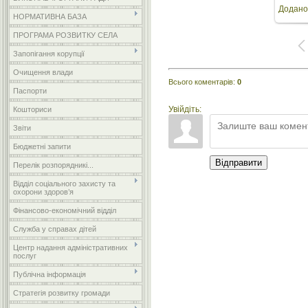
Додано
роз
НОРМАТИВНА БАЗА
ПРОГРАМА РОЗВИТКУ СЕЛА
Запопігання корупції
Очищення влади
Всього коментарів
:
0
Паспорти
Увійдіть:
Кошториси
Звіти
Бюджетні запити
Відправити
Перелік розпорядникі...
Відділ соціального захисту та
охорони здоров’я
Фінансово-економічний відділ
Служба у справах дітей
Центр надання адміністративних
послуг
Публічна інформація
Стратегія розвитку громади