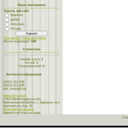
Наше опитування
Оцініть мій сайт
Відмінно
Добре
Непогано
Погано
Результати
|
Архів опитувань
Всього відповідей:
558
Статистика
Онлайн всего:
1
Гостей:
1
Пользователей:
0
Контактна інформація
(0522) 311-439
(0522) 311-388
adz_srada@i.ua
Написати листа
27620 Кіровоградська обл.,
Кропивницький район, с. Аджамка, вул.
Центральна, буд. 65
Переглянути на карті
Аджамська сільська рада
Cop