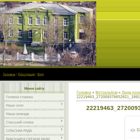
Головна
|
Реєстрація
|
Вхід
Меню сайту
Головна
»
Фотоальбом
»
Люди похи
22219463_272009376652821_1891
Головна сторінка
Наше село
22219463_272009
Наша громада
Сільський голова
3
СІЛЬСЬКА РАДА
ВИКОНАВЧІ ОРГАНИ РАДИ