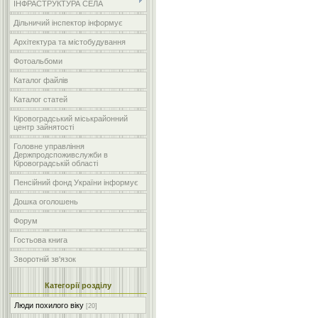
ІНФРАСТРУКТУРА СЕЛА
Дільничий інспектор інформує
Архітектура та містобудування
Фотоальбоми
Каталог файлів
Каталог статей
Кіровоградський міськрайонний
центр зайнятості
Головне управління
Держпродспоживслужби в
Кіровоградській області
Пенсійний фонд України інформує
Дошка оголошень
Форум
Гостьова книга
Зворотній зв'язок
Категорії розділу
Люди похилого віку
[20]