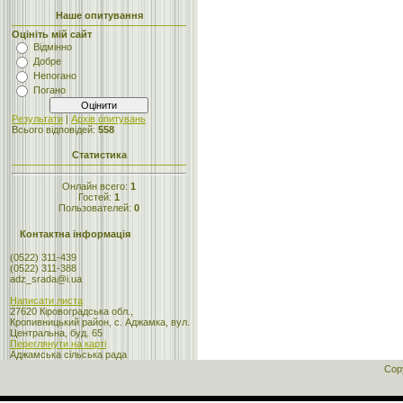
Наше опитування
Оцініть мій сайт
Відмінно
Добре
Непогано
Погано
Результати
|
Архів опитувань
Всього відповідей:
558
Статистика
Онлайн всего:
1
Гостей:
1
Пользователей:
0
Контактна інформація
(0522) 311-439
(0522) 311-388
adz_srada@i.ua
Написати листа
27620 Кіровоградська обл.,
Кропивницький район, с. Аджамка, вул.
Центральна, буд. 65
Переглянути на карті
Аджамська сільська рада
Cop