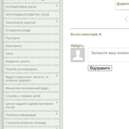
Додано
роз
НОРМАТИВНА БАЗА
ПРОГРАМА РОЗВИТКУ СЕЛА
Запопігання корупції
Очищення влади
Всього коментарів
:
0
Паспорти
Увійдіть:
Кошториси
Звіти
Бюджетні запити
Відправити
Перелік розпорядникі...
Відділ соціального захисту та
охорони здоров’я
Фінансово-економічний відділ
Служба у справах дітей
Центр надання адміністративних
послуг
Публічна інформація
Стратегія розвитку громади