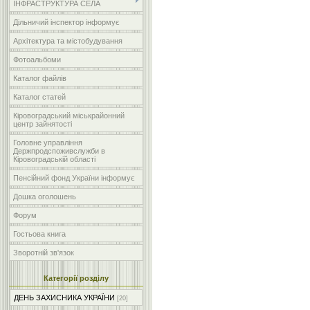
ІНФРАСТРУКТУРА СЕЛА
Дільничий інспектор інформує
Архітектура та містобудування
Фотоальбоми
Каталог файлів
Каталог статей
Кіровоградський міськрайонний
центр зайнятості
Головне управління
Держпродспоживслужби в
Кіровоградській області
Пенсійний фонд України інформує
Дошка оголошень
Форум
Гостьова книга
Зворотній зв'язок
Категорії розділу
ДЕНЬ ЗАХИСНИКА УКРАЇНИ
[20]