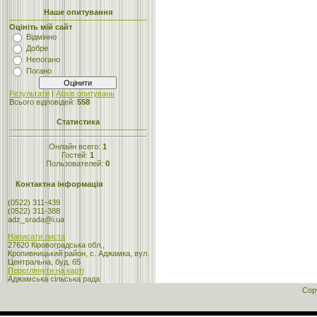
Наше опитування
Оцініть мій сайт
Відмінно
Добре
Непогано
Погано
Результати
|
Архів опитувань
Всього відповідей:
558
Статистика
Онлайн всего:
1
Гостей:
1
Пользователей:
0
Контактна інформація
(0522) 311-439
(0522) 311-388
adz_srada@i.ua
Написати листа
27620 Кіровоградська обл.,
Кропивницький район, с. Аджамка, вул.
Центральна, буд. 65
Переглянути на карті
Аджамська сільська рада
Cop