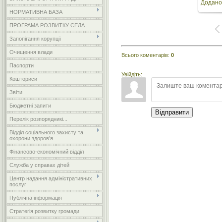
Додано
розмір
НОРМАТИВНА БАЗА
ПРОГРАМА РОЗВИТКУ СЕЛА
Запопігання корупції
Очищення влади
Всього коментарів
:
0
Паспорти
Увійдіть:
Кошториси
Звіти
Бюджетні запити
Відправити
Перелік розпорядникі...
Відділ соціального захисту та
охорони здоров’я
Фінансово-економічний відділ
Служба у справах дітей
Центр надання адміністративних
послуг
Публічна інформація
Стратегія розвитку громади