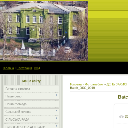
Головна
|
Реєстрація
|
Вхід
Меню сайту
Головна
»
Фотоальбом
»
ДЕНЬ ЗАХИСН
Batch_DSC_0019
Головна сторінка
Наше село
Bat
Наша громада
Сільський голова
3
СІЛЬСЬКА РАДА
ВИКОНАВЧІ ОРГАНИ РАДИ