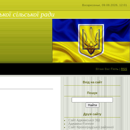
Воскресенье, 09.08.2026, 12:01
ої сільської ради
Вітаю Вас
Гість
|
RSS
Вхід на сайт
Пошук
Друзі сайту
Сайт Аджамської ЗШ
Аджамка-Forever
Сайт Кіровоградської районної