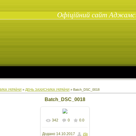
Офіційний сайт Аджамськ
ИКА УКРАЇНИ
»
ДЕНЬ ЗАХИСНИКА УКРАЇНИ
» Batch_DSC_0018
Batch_DSC_0018
342
0
0.0
У реальному
Додано
14.10.2017
zta
розмірі
640x427
/ 70.8Kb