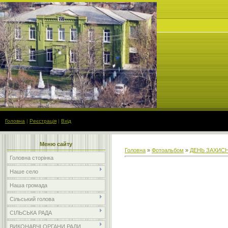
Головна
|
Реєстрація
|
Вхід
Меню сайту
Головна
»
Фотоальбом
»
ДЕНЬ ЗАХИСН
Головна сторінка
Наше село
Наша громада
Сільський голова
СІЛЬСЬКА РАДА
ВИКОНАВЧІ ОРГАНИ РАДИ