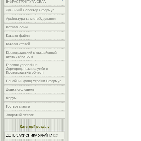
ІНФРАСТРУКТУРА СЕЛА
Дільничий інспектор інформує
Архітектура та містобудування
Фотоальбоми
Каталог файлів
Каталог статей
Кіровоградський міськрайонний
центр зайнятості
Головне управління
Держпродспоживслужби в
Кіровоградській області
Пенсійний фонд України інформує
Дошка оголошень
Форум
Гостьова книга
Зворотній зв'язок
Категорії розділу
ДЕНЬ ЗАХИСНИКА УКРАЇНИ
[20]