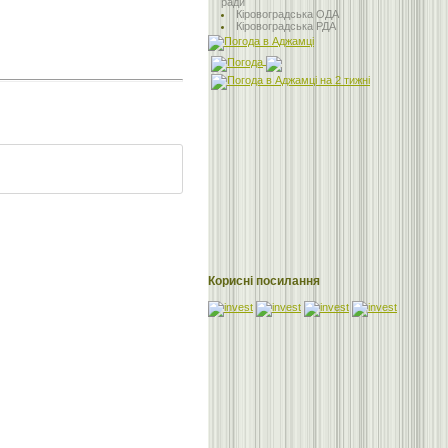
ради
Кіровоградська ОДА
Кіровоградська РДА
Корисні посилання