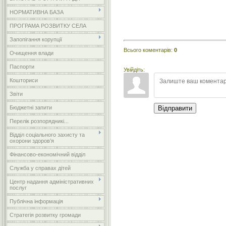
НОРМАТИВНА БАЗА
ПРОГРАМА РОЗВИТКУ СЕЛА
Запопігання корупції
Всього коментарів
:
0
Очищення влади
Паспорти
Увійдіть:
Кошториси
Звіти
Бюджетні запити
Відправити
Перелік розпорядникі...
Відділ соціального захисту та
охорони здоров’я
Фінансово-економічний відділ
Служба у справах дітей
Центр надання адміністративних
послуг
Публічна інформація
Стратегія розвитку громади