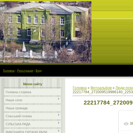
Головна
|
Реєстрація
|
Вхід
Меню сайту
Головна
»
Фотоальбом
»
Люди похи
22217784_272009519986140_2253
Головна сторінка
Наше село
22217784_272009
Наша громада
Сільський голова
3
СІЛЬСЬКА РАДА
ВИКОНАВЧІ ОРГАНИ РАДИ