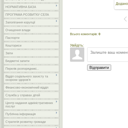
Додано
роз
НОРМАТИВНА БАЗА
ПРОГРАМА РОЗВИТКУ СЕЛА
Запопігання корупції
Очищення влади
Всього коментарів
:
0
Паспорти
Увійдіть:
Кошториси
Звіти
Бюджетні запити
Відправити
Перелік розпорядникі...
Відділ соціального захисту та
охорони здоров’я
Фінансово-економічний відділ
Служба у справах дітей
Центр надання адміністративних
послуг
Публічна інформація
Стратегія розвитку громади