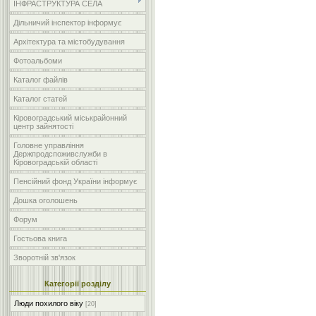
ІНФРАСТРУКТУРА СЕЛА
Дільничий інспектор інформує
Архітектура та містобудування
Фотоальбоми
Каталог файлів
Каталог статей
Кіровоградський міськрайонний
центр зайнятості
Головне управління
Держпродспоживслужби в
Кіровоградській області
Пенсійний фонд України інформує
Дошка оголошень
Форум
Гостьова книга
Зворотній зв'язок
Категорії розділу
Люди похилого віку
[20]