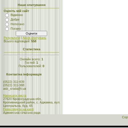
Наше опитування
Оцініть мій сайт
Відмінно
Добре
Непогано
Погано
Результати
|
Архів опитувань
Всього відповідей:
558
Статистика
Онлайн всего:
1
Гостей:
1
Пользователей:
0
Контактна інформація
(0522) 311-439
(0522) 311-388
adz_srada@i.ua
Написати листа
27620 Кіровоградська обл.,
Кропивницький район, с. Аджамка, вул.
Центральна, буд. 65
Переглянути на карті
Аджамська сільська рада
Cop