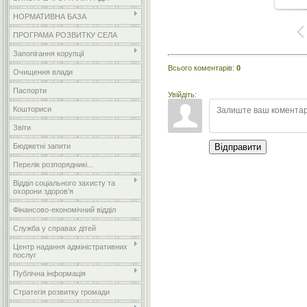
НОРМАТИВНА БАЗА
ПРОГРАМА РОЗВИТКУ СЕЛА
Запопігання корупції
Всього коментарів
:
0
Очищення влади
Паспорти
Увійдіть:
Кошториси
Звіти
Бюджетні запити
Відправити
Перелік розпорядникі...
Відділ соціального захисту та
охорони здоров’я
Фінансово-економічний відділ
Служба у справах дітей
Центр надання адміністративних
послуг
Публічна інформація
Стратегія розвитку громади