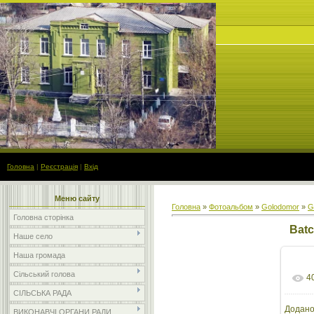
Головна
|
Реєстрація
|
Вхід
Меню сайту
Головна
»
Фотоальбом
»
Golodomor
»
G
Головна сторінка
Bat
Наше село
Наша громада
Сільський голова
4
СІЛЬСЬКА РАДА
Додан
ВИКОНАВЧІ ОРГАНИ РАДИ