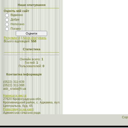
Наше опитування
Оцініть мій сайт
Відмінно
Добре
Непогано
Погано
Результати
|
Архів опитувань
Всього відповідей:
558
Статистика
Онлайн всего:
1
Гостей:
1
Пользователей:
0
Контактна інформація
(0522) 311-439
(0522) 311-388
adz_srada@i.ua
Написати листа
27620 Кіровоградська обл.,
Кропивницький район, с. Аджамка, вул.
Центральна, буд. 65
Переглянути на карті
Аджамська сільська рада
Cop