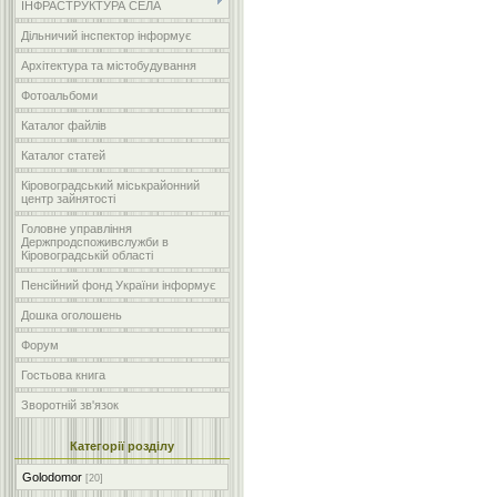
ІНФРАСТРУКТУРА СЕЛА
Дільничий інспектор інформує
Архітектура та містобудування
Фотоальбоми
Каталог файлів
Каталог статей
Кіровоградський міськрайонний
центр зайнятості
Головне управління
Держпродспоживслужби в
Кіровоградській області
Пенсійний фонд України інформує
Дошка оголошень
Форум
Гостьова книга
Зворотній зв'язок
Категорії розділу
Golodomor
[20]