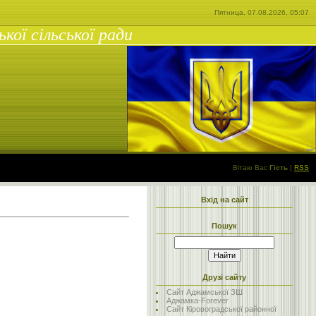
Пятница, 07.08.2026, 05:07
ої сільської ради
Вітаю Вас
Гість
|
RSS
Вхід на сайт
Пошук
Друзі сайту
Сайт Аджамської ЗШ
Аджамка-Forever
Сайт Кіровоградської районної