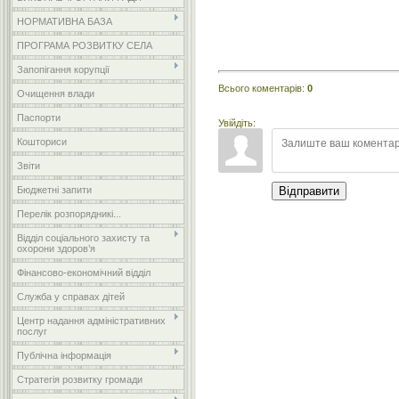
НОРМАТИВНА БАЗА
ПРОГРАМА РОЗВИТКУ СЕЛА
Запопігання корупції
Всього коментарів
:
0
Очищення влади
Паспорти
Увійдіть:
Кошториси
Звіти
Бюджетні запити
Відправити
Перелік розпорядникі...
Відділ соціального захисту та
охорони здоров’я
Фінансово-економічний відділ
Служба у справах дітей
Центр надання адміністративних
послуг
Публічна інформація
Стратегія розвитку громади