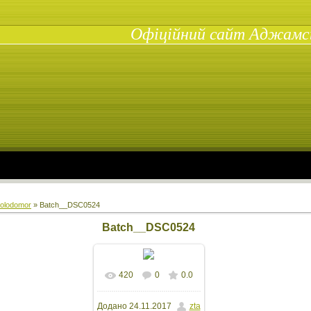
Офіційний сайт Аджамськ
olodomor
» Batch__DSC0524
Batch__DSC0524
420
0
0.0
Додано
24.11.2017
zta