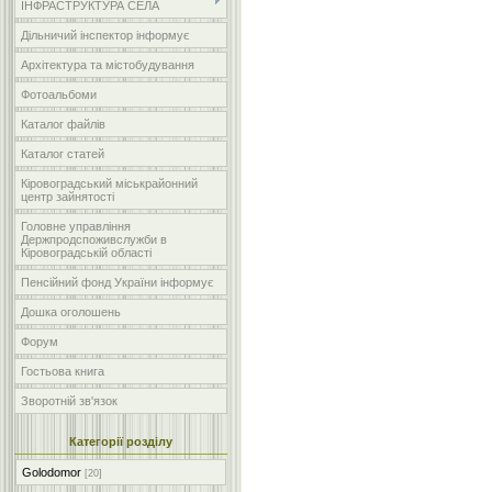
ІНФРАСТРУКТУРА СЕЛА
Дільничий інспектор інформує
Архітектура та містобудування
Фотоальбоми
Каталог файлів
Каталог статей
Кіровоградський міськрайонний
центр зайнятості
Головне управління
Держпродспоживслужби в
Кіровоградській області
Пенсійний фонд України інформує
Дошка оголошень
Форум
Гостьова книга
Зворотній зв'язок
Категорії розділу
Golodomor
[20]