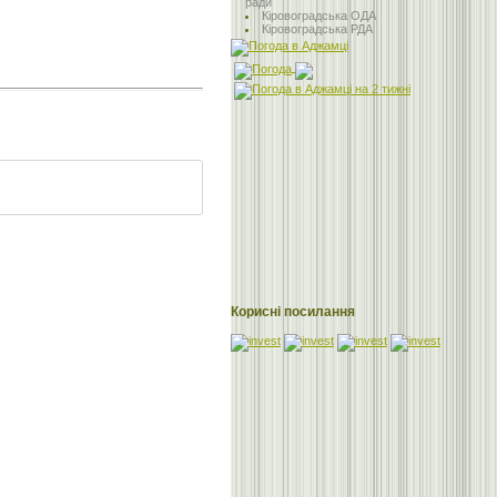
ради
Кіровоградська ОДА
Кіровоградська РДА
Корисні посилання