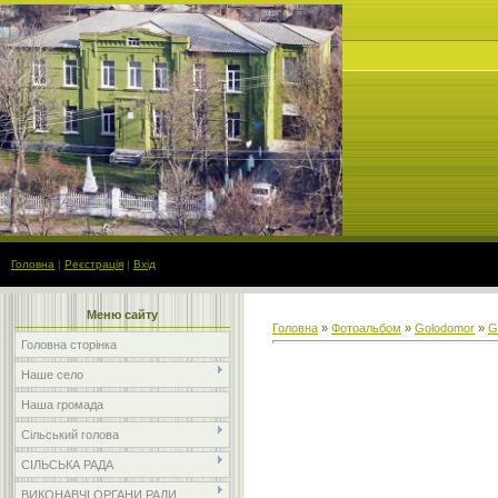
Головна
|
Реєстрація
|
Вхід
Меню сайту
Головна
»
Фотоальбом
»
Golodomor
»
G
Головна сторінка
Наше село
Наша громада
Сільський голова
СІЛЬСЬКА РАДА
ВИКОНАВЧІ ОРГАНИ РАДИ