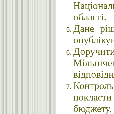
Націона
області.
Дане ріш
опублікув
Доручи
Мільніче
відповідн
Контрол
покласт
бюджету