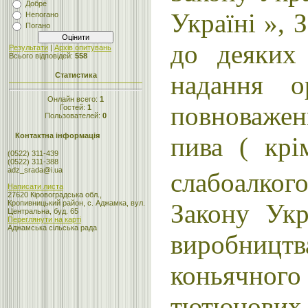
Добре
Україні », 
Непогано
Погано
до деяких
Результати
|
Архів опитувань
Всього відповідей:
558
надання о
Статистика
Онлайн всего:
1
повноважен
Гостей:
1
Пользователей:
0
Контактна інформація
пива ( крі
(0522) 311-439
(0522) 311-388
adz_srada@i.ua
слабоалкого
Написати листа
27620 Кіровоградська обл.,
Закону Ук
Кропивницький район, с. Аджамка, вул.
Центральна, буд. 65
Переглянути на карті
Аджамська сільська рада
виробниц
коньячного
тютюнових