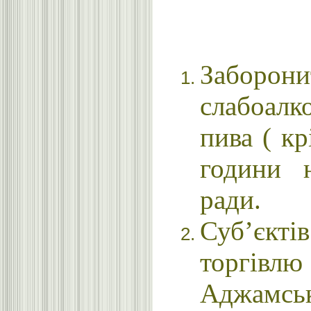
Заборо
слабоалк
пива ( кр
години н
ради.
Суб’єкті
торгівлю
Аджамськ