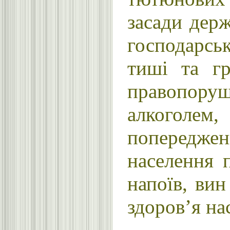
засади держ
господарськ
тиші та гр
правопору
алкоголем
попередже
населення 
напоїв, вин
здоров’я на