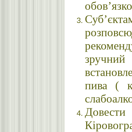
обов’язк
Суб’єк
розпов
рекомен
зручний
встановл
пива ( к
слабоалко
Довест
Кіровог