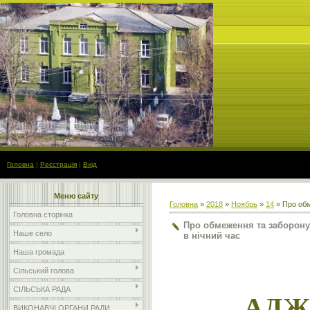
Головна
|
Реєстрація
|
Вхід
Меню сайту
Головна
»
2018
»
Ноябрь
»
14
» Про обм
Головна сторінка
Про обмеження та заборону 
Наше село
в нічний час
Наша громада
Сільський голова
СІЛЬСЬКА РАДА
АДЖ
ВИКОНАВЧІ ОРГАНИ РАДИ