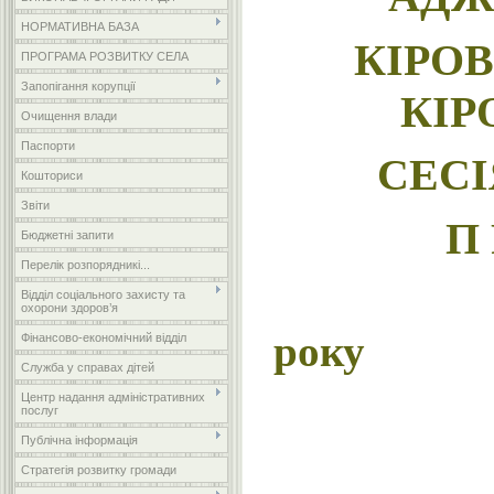
НОРМАТИВНА БАЗА
КІРО
ПРОГРАМА РОЗВИТКУ СЕЛА
Запопігання корупції
КІР
Очищення влади
Паспорти
СЕС
Кошториси
Звіти
П 
Бюджетні запити
Перелік розпорядникі...
Відділ соціального захисту та
охорони здоров’я
Фінансово-економічний відділ
Служба у справах дітей
Центр надання адміністративних
послуг
Публічна інформація
Стратегія розвитку громади