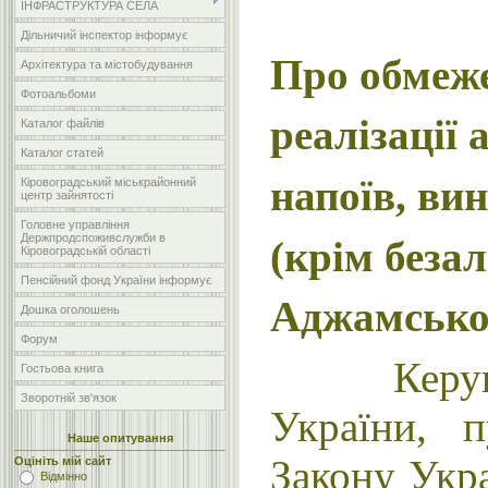
ІНФРАСТРУКТУРА СЕЛА
Дільничий інспектор інформує
Про обмеже
Архітектура та містобудування
Фотоальбоми
реалізації
Каталог файлів
Каталог статей
напоїв, ви
Кіровоградський міськрайонний
центр зайнятості
Головне управління
Держпродспоживслужби в
(крім безал
Кіровоградській області
Пенсійний фонд України інформує
Аджамської
Дошка оголошень
Форум
Керуючись
Гостьова книга
Зворотній зв'язок
України, 
Наше опитування
Закону Укр
Оцініть мій сайт
Відмінно