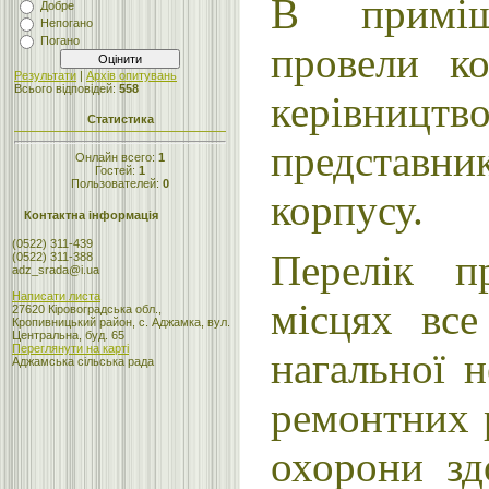
В приміщ
Добре
Непогано
Погано
провели ко
Результати
|
Архів опитувань
Всього відповідей:
558
керівни
Статистика
представн
Онлайн всего:
1
Гостей:
1
Пользователей:
0
корпусу.
Контактна інформація
(0522) 311-439
Перелік п
(0522) 311-388
adz_srada@i.ua
Написати листа
місцях все
27620 Кіровоградська обл.,
Кропивницький район, с. Аджамка, вул.
Центральна, буд. 65
Переглянути на карті
нагальної н
Аджамська сільська рада
ремонтних р
охорони зд