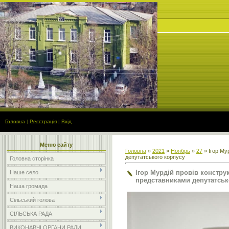
Головна
|
Реєстрація
|
Вхід
Меню сайту
Головна
»
2021
»
Ноябрь
»
27
» Ігор Му
депутатського корпусу
Головна сторінка
Ігор Мурдій провів констру
Наше село
представниками депутатськ
Наша громада
Сільський голова
СІЛЬСЬКА РАДА
ВИКОНАВЧІ ОРГАНИ РАДИ