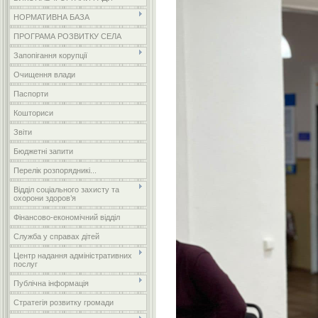
НОРМАТИВНА БАЗА
ПРОГРАМА РОЗВИТКУ СЕЛА
Запопігання корупції
Очищення влади
Паспорти
Кошториси
Звіти
Бюджетні запити
Перелік розпорядникі...
Відділ соціального захисту та
охорони здоров’я
Фінансово-економічний відділ
Служба у справах дітей
Центр надання адміністративних
послуг
Публічна інформація
Стратегія розвитку громади