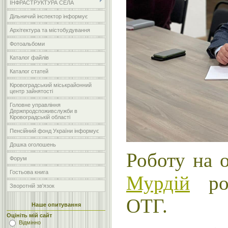
ІНФРАСТРУКТУРА СЕЛА
Дільничий інспектор інформує
Архітектура та містобудування
Фотоальбоми
Каталог файлів
Каталог статей
Кіровоградський міськрайонний
центр зайнятості
Головне управління
Держпродспоживслужби в
Кіровоградській області
Пенсійний фонд України інформує
Дошка оголошень
Роботу на 
Форум
Гостьова книга
Мурдій
роз
Зворотній зв'язок
ОТГ.
Наше опитування
Оцініть мій сайт
Відмінно