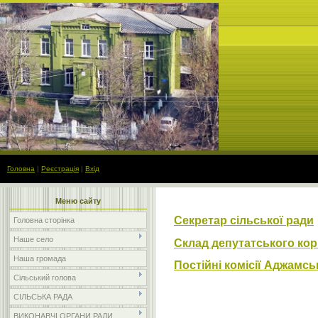
Головна
|
Реєстрація
|
Вхід
Меню сайту
Секретар сільської ради
Головна сторінка
Наше село
Склад депутатського ко
Наша громада
Постійні комісії Аджамськ
Сільський голова
СІЛЬСЬКА РАДА
ВИКОНАВЧІ ОРГАНИ РАДИ