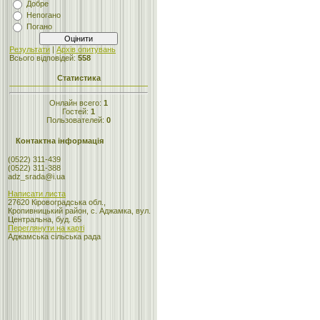
Добре
Непогано
Погано
Результати
|
Архів опитувань
Всього відповідей:
558
Статистика
Онлайн всего:
1
Гостей:
1
Пользователей:
0
Контактна інформація
(0522) 311-439
(0522) 311-388
adz_srada@i.ua
Написати листа
27620 Кіровоградська обл.,
Кропивницький район, с. Аджамка, вул.
Центральна, буд. 65
Переглянути на карті
Аджамська сільська рада