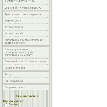
ІНФРАСТРУКТУРА СЕЛА
Дільничий інспектор інформує
Архітектура та містобудування
Фотоальбоми
Каталог файлів
Каталог статей
Кіровоградський міськрайонний
центр зайнятості
Головне управління
Держпродспоживслужби в
Кіровоградській області
Пенсійний фонд України інформує
Дошка оголошень
Форум
Гостьова книга
Зворотній зв'язок
Наше опитування
Оцініть мій сайт
Відмінно