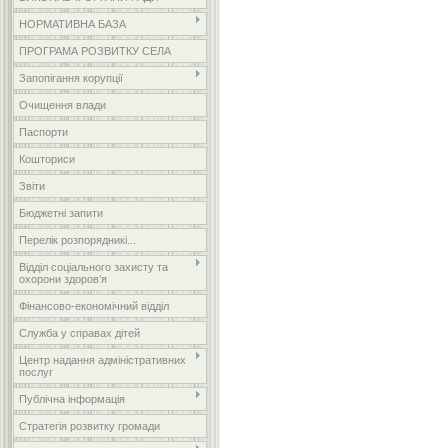
НОРМАТИВНА БАЗА
ПРОГРАМА РОЗВИТКУ СЕЛА
Запопігання корупції
Очищення влади
Паспорти
Кошториси
Звіти
Бюджетні запити
Перелік розпорядникі...
Відділ соціального захисту та
охорони здоров’я
Фінансово-економічний відділ
Служба у справах дітей
Центр надання адміністративних
послуг
Публічна інформація
Стратегія розвитку громади