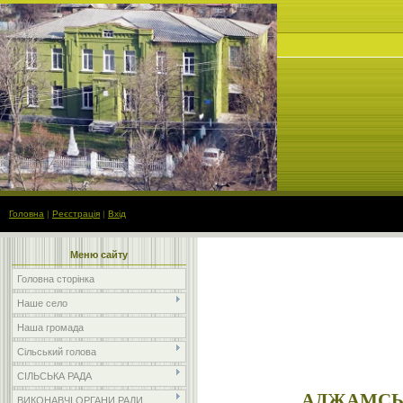
Головна
|
Реєстрація
|
Вхід
Меню сайту
Головна сторінка
Наше село
Наша громада
Сільський голова
СІЛЬСЬКА РАДА
АДЖАМСЬК
ВИКОНАВЧІ ОРГАНИ РАДИ