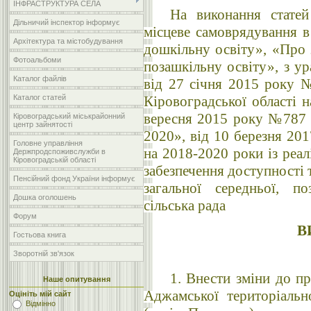
ІНФРАСТРУКТУРА СЕЛА
На виконання стате
Дільничий інспектор інформує
місцеве самоврядування в
Архітектура та містобудування
дошкільну освіту», «Про 
Фотоальбоми
позашкільну освіту», з у
Каталог файлів
від 27 січня 2015 року 
Каталог статей
Кіровоградської області н
вересня 2015 року №787 «
Кіровоградський міськрайонний
центр зайнятості
2020», від 10 березня 20
Головне управління
на 2018-2020 роки із реалі
Держпродспоживслужби в
Кіровоградській області
забезпечення доступності 
Пенсійний фонд України інформує
загальної середньої, п
Дошка оголошень
сільська рада
Форум
В
Гостьова книга
Зворотній зв'язок
1. Внести зміни до п
Наше опитування
Аджамської територіаль
Оцініть мій сайт
Відмінно