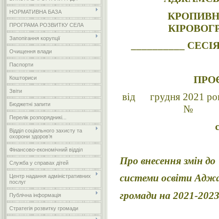
НОРМАТИВНА БАЗА
КРОПИВН
ПРОГРАМА РОЗВИТКУ СЕЛА
КІРОВОГ
Запопігання корупції
__________ СЕ
Очищення влади
Паспорти
ПРО
Кошториси
Звіти
від грудн
Бюджетні запити
№
Перелік розпорядникі...
Відділ соціального захисту та
охорони здоров’я
Фінансово-економічний відділ
Про внесення змін д
Служба у справах дітей
системи освіти Аджа
Центр надання адміністративних
послуг
громади на 2021-202
Публічна інформація
Стратегія розвитку громади