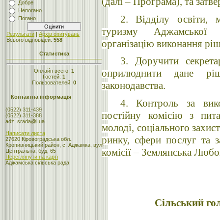
(далі – Програма), та затв
Добре
Непогано
2. Відділу освіти, 
Погано
туризму Аджамської с
Результати
|
Архів опитувань
Всього відповідей:
558
організацію виконання ріш
Статистика
3. Доручити секрета
оприлюднити дане рі
Онлайн всего:
1
Гостей:
1
Пользователей:
0
законодавства.
Контактна інформація
4. Контроль за вик
(0522) 311-439
постійну комісію з пита
(0522) 311-388
adz_srada@i.ua
молоді, соціального захис
Написати листа
ринку, сфери послуг та з
27620 Кіровоградська обл.,
Кропивницький район, с. Аджамка, вул.
комісії – Землянська Любо
Центральна, буд. 65
Переглянути на карті
Аджамська сільська рада
Сільс
Тетя