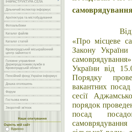
ІНФРАСТРУКТУРА СЕЛА
самоврядуванн
Дільничий інспектор інформує
Архітектура та містобудування
Фотоальбоми
Від
Каталог файлів
«Про місцеве са
Каталог статей
Закону України
Кіровоградський міськрайонний
центр зайнятості
самоврядування
Головне управління
Держпродспоживслужби в
України від 15
Кіровоградській області
Порядку пров
Пенсійний фонд України інформує
Дошка оголошень
вакантних посад
Форум
сесії Аджамськ
Гостьова книга
порядок проведе
Зворотній зв'язок
посад посад
Наше опитування
самоврядування
Оцініть мій сайт
Відмінно