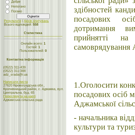
сільської ради» 
Добре
Непогано
здібностей канд
Погано
посадових осі
Результати
|
Архів опитувань
Всього відповідей:
558
дотримання ви
Статистика
прийнятті на
Онлайн всего:
1
самоврядування
Гостей:
1
Пользователей:
0
Контактна інформація
(0522) 311-439
(0522) 311-388
adz_srada@i.ua
Написати листа
1.Оголосити конк
27620 Кіровоградська обл.,
Кропивницький район, с. Аджамка, вул.
посадових осіб м
Центральна, буд. 65
Переглянути на карті
Аджамська сільська рада
Аджамської сільсь
- начальника відд
культури та тури