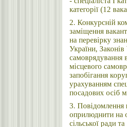
- спеціаліста І ка
категорії (12 вака
2. Конкурсній ко
заміщення вакант
на перевірку зна
України, Законів
самоврядування в
місцевого самовр
запобігання коруп
урахуванням спе
посадових осіб м
3. Повідомлення
оприлюднити на 
сільської ради т