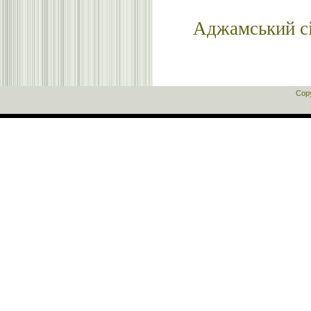
Аджамський
с
Cop