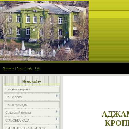
Головна
|
Реєстрація
|
Вхід
Меню сайту
Головна сторінка
Наше село
Наша громада
АДЖАМ
Сільський голова
СІЛЬСЬКА РАДА
КРОП
ВИКОНАВЧІ ОРГАНИ РАДИ