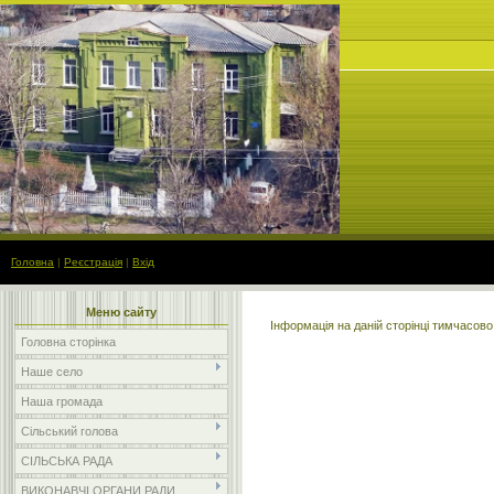
Головна
|
Реєстрація
|
Вхід
Меню сайту
Інформація на даній сторінці тимчасов
Головна сторінка
Наше село
Наша громада
Сільський голова
СІЛЬСЬКА РАДА
ВИКОНАВЧІ ОРГАНИ РАДИ