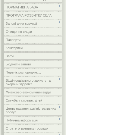
НОРМАТИВНА БАЗА
ПРОГРАМА РОЗВИТКУ СЕЛА
Запопігання корупції
Очищення влади
Паспорти
Кошториси
Звіти
Бюджетні запити
Перелік розпорядникі...
Відділ соціального захисту та
охорони здоров’я
Фінансово-економічний відділ
Служба у справах дітей
Центр надання адміністративних
послуг
Публічна інформація
Стратегія розвитку громади