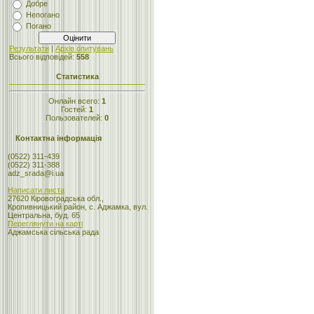
Добре
Непогано
Погано
Результати
|
Архів опитувань
Всього відповідей:
558
Статистика
Онлайн всего:
1
Гостей:
1
Пользователей:
0
Контактна інформація
(0522) 311-439
(0522) 311-388
adz_srada@i.ua
Написати листа
27620 Кіровоградська обл.,
Кропивницький район, с. Аджамка, вул.
Центральна, буд. 65
Переглянути на карті
Аджамська сільська рада