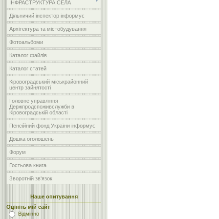
ІНФРАСТРУКТУРА СЕЛА
Дільничий інспектор інформує
Архітектура та містобудування
Фотоальбоми
Каталог файлів
Каталог статей
Кіровоградський міськрайонний
центр зайнятості
Головне управління
Держпродспоживслужби в
Кіровоградській області
Пенсійний фонд України інформує
Дошка оголошень
Форум
Гостьова книга
Зворотній зв'язок
Наше опитування
Оцініть мій сайт
Відмінно