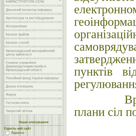
ІНФРАСТРУКТУРА СЕЛА
електронн
Дільничий інспектор інформує
геоінформац
Архітектура та містобудування
Фотоальбоми
організац
Каталог файлів
самовряду
Каталог статей
Кіровоградський міськрайонний
затверджен
центр зайнятості
Головне управління
Держпродспоживслужби в
пунктів в
Кіровоградській області
Пенсійний фонд України інформує
регулювання
Дошка оголошень
Форум
Враховуюч
Гостьова книга
плани сіл п
Зворотній зв'язок
Наше опитування
Оцініть мій сайт
Відмінно