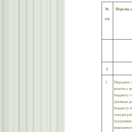
№
Перелік 
з/п
1
1.
Передача
коштів у в
бюджету т
громади д
бюджету н
заходів р
підтримки
виконавчої