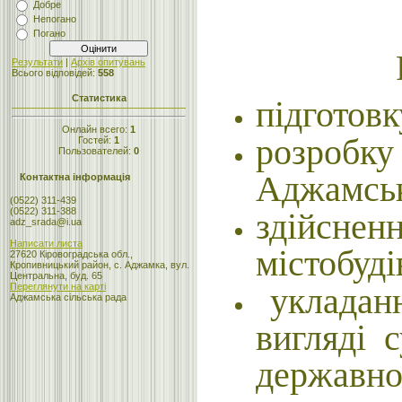
Добре
Непогано
Погано
Результати
|
Архів опитувань
Всього відповідей:
558
Статистика
підготовк
Онлайн всего:
1
розробк
Гостей:
1
Пользователей:
0
Аджамсько
Контактна інформація
(0522) 311-439
(0522) 311-388
здійсне
adz_srada@i.ua
Написати листа
містобуді
27620 Кіровоградська обл.,
Кропивницький район, с. Аджамка, вул.
Центральна, буд. 65
укладанн
Переглянути на карті
Аджамська сільська рада
вигляді 
державно