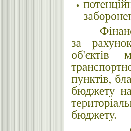
потенці
заборон
Фінансува
за рахунок
об'єктів 
транспортн
пунктів, бл
бюджету на
територіал
бюджету.
Фінансув