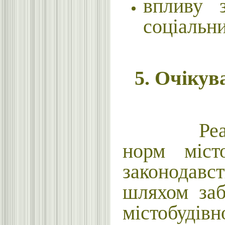
впливу з
соціальни
5.
Очікува
Реалізац
норм місто
законодавс
шляхом заб
містобудівн