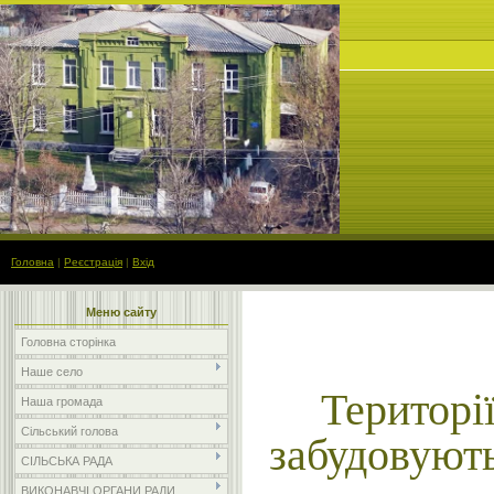
Головна
|
Реєстрація
|
Вхід
Меню сайту
Головна сторінка
Наше село
Терито
Наша громада
Сільський голова
забудовуют
СІЛЬСЬКА РАДА
ВИКОНАВЧІ ОРГАНИ РАДИ