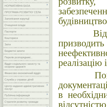
розвитку
НОРМАТИВНА БАЗА
забезпече
ПРОГРАМА РОЗВИТКУ СЕЛА
будівництво
Запопігання корупції
Очищення влади
Відсутніс
Паспорти
Кошториси
призводить
Звіти
неефектив
Бюджетні запити
Перелік розпорядникі...
реалізацію 
Відділ соціального захисту та
охорони здоров’я
Повільни
Фінансово-економічний відділ
Служба у справах дітей
документац
Центр надання адміністративних
послуг
в необхідн
Публічна інформація
відсутніс
Стратегія розвитку громади