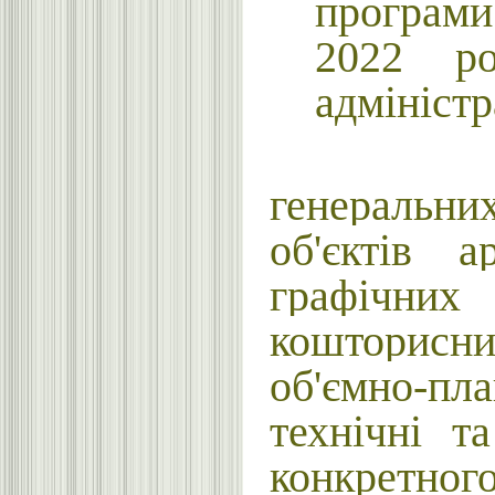
програми 
2022 ро
адміністр
Виконанн
генеральн
об'єктів а
графічних
кошторисних
об'ємно-пл
технічні т
конкретно