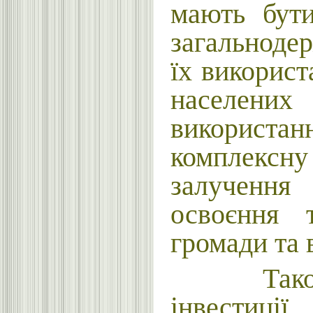
мають бути
загальноде
їх використ
населених
використанн
комплексн
залучення 
освоєння т
громади та 
Також реа
інвестиції