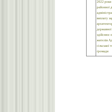
2022 роки
районної 
адміністрац
виплату за
архитекто
державної 
здійснює 
жителів А
сільської 
громади