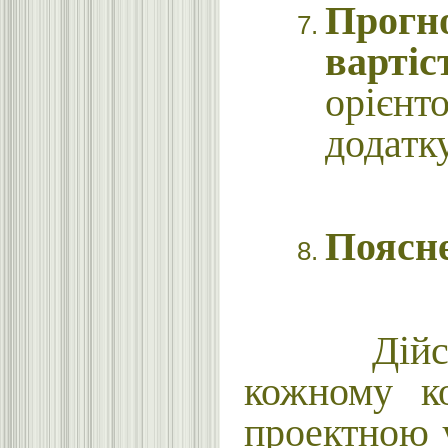
Прогно
вартіс
орієнт
додатк
Поясне
Дійсна ва
кожному ко
проектною 