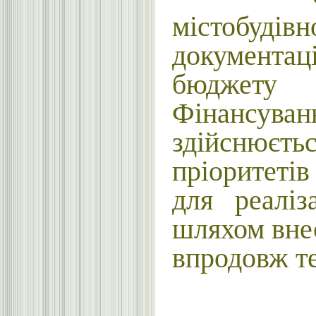
містобудів
документаці
бюджету 
Фінансуван
здійснюєтьс
пріоритеті
для реаліз
шляхом внес
впродовж те