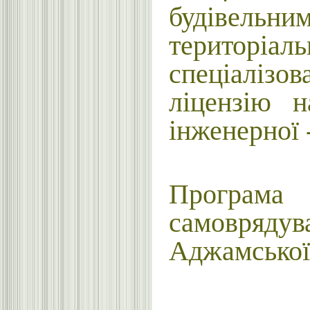
будівельн
територіаль
спеціалізо
ліцензію н
інженерної 
У відпов
Програма
самоврядув
Аджамської 