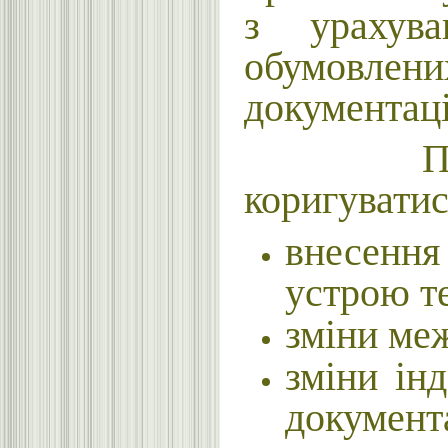
з урахува
обумовлен
документаці
Показник
коригуватис
внесення
устрою те
зміни меж
зміни ін
документа