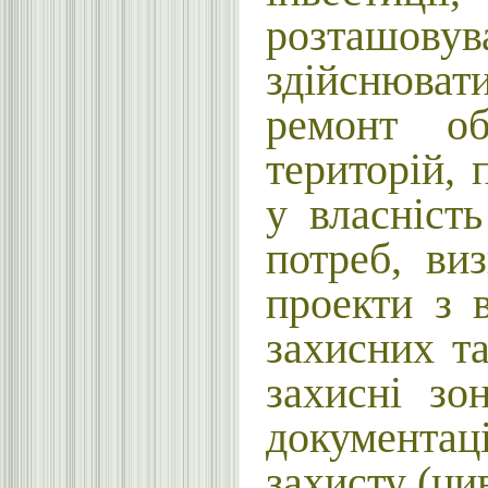
розташову
здійснюват
ремонт об
територій, 
у власніст
потреб, ви
проекти з 
захисних та
захисні зо
документаці
захисту (ци