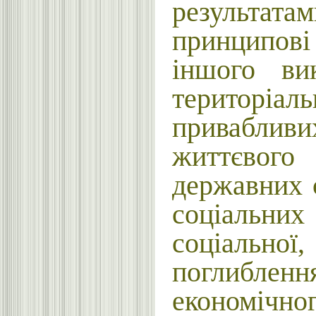
результата
принципов
іншого ви
територіал
привабливи
життєвого
державних 
соціальни
соціальної
поглиблен
економічно