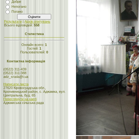
Добре
Непогано
Погано
Результати
|
Архів опитувань
Всього відповідей:
558
Статистика
Онлайн всего:
1
Гостей:
1
Пользователей:
0
Контактна інформація
(0522) 311-439
(0522) 311-388
adz_srada@i.ua
Написати листа
27620 Кіровоградська обл.,
Кропивницький район, с. Аджамка, вул.
Центральна, буд. 65
Переглянути на карті
Аджамська сільська рада