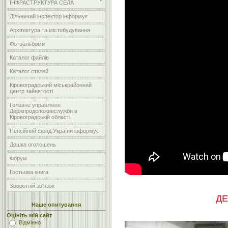
ІНФРАСТРУКТУРА СЕЛА
Дільничий інспектор інформує
Архітектура та містобудування
Фотоальбоми
Каталог файлів
Каталог статей
Кіровоградський міськрайонний
центр зайнятості
Головне управління
Держпродспоживслужби в
Кіровоградській області
Пенсійний фонд України інформує
Дошка оголошень
Форум
Гостьова книга
Зворотній зв'язок
ДЕ
Наше опитування
Оцініть мій сайт
Відмінно