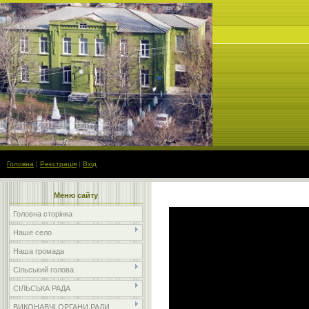
Головна
|
Реєстрація
|
Вхід
Меню сайту
Головна сторінка
Наше село
Наша громада
Сільський голова
СІЛЬСЬКА РАДА
ВИКОНАВЧІ ОРГАНИ РАДИ