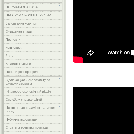
НОРМАТИВНА БАЗА
ПРОГРАМА РОЗВИТКУ СЕЛА
Запопігання корупції
Очищення влади
Паспорти
Кошториси
Звіти
Бюджетні запити
Перелік розпорядникі...
Відділ соціального захисту та
охорони здоров’я
Фінансово-економічний відділ
Служба у справах дітей
Центр надання адміністративних
послуг
Публічна інформація
Стратегія розвитку громади