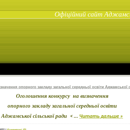
Офіційний сайт Аджамськ
начення опорного закладу загальної середньої освіти Аджамської с
Оголошення конкурсу на визначення
опорного закладу загальної середньої освіти
Аджамської сільської ради
<
...
Читать дальше »
2021
|
Коментарі (0)