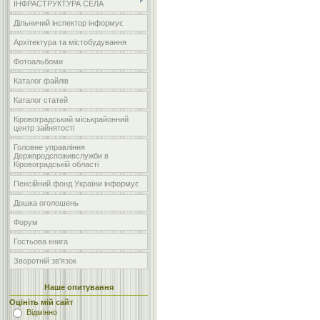
ІНФРАСТРУКТУРА СЕЛА
Дільничий інспектор інформує
Архітектура та містобудування
Фотоальбоми
Каталог файлів
Каталог статей
Кіровоградський міськрайонний
центр зайнятості
Головне управління
Держпродспоживслужби в
Кіровоградській області
Пенсійний фонд України інформує
Дошка оголошень
Форум
Гостьова книга
Зворотній зв'язок
Наше опитування
Оцініть мій сайт
Відмінно