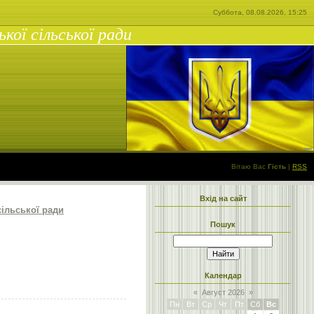
Суббота, 08.08.2026, 15:25
ої сільської ради
Вітаю Вас
Гість
|
RSS
Вхід на сайт
ільської ради
Пошук
Календар
«
Август 2026
»
Пн
Вт
Ср
Чт
Пт
Сб
Вс