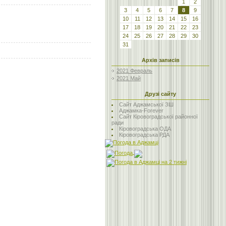
1
2
3
4
5
6
7
8
9
10
11
12
13
14
15
16
17
18
19
20
21
22
23
24
25
26
27
28
29
30
31
Архів записів
2021 Февраль
2021 Май
Друзі сайту
Сайт Аджамської ЗШ
Аджамка-Forever
Сайт Кіровоградської районної
ради
Кіровоградська ОДА
Кіровоградська РДА