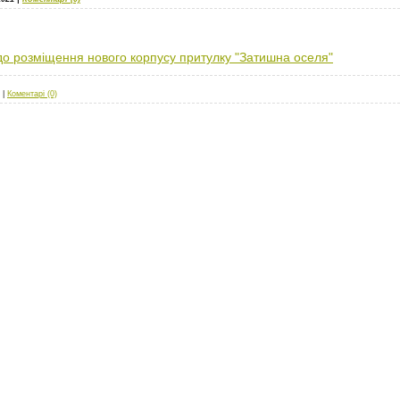
до розміщення нового корпусу притулку "Затишна оселя"
|
Коментарі (0)