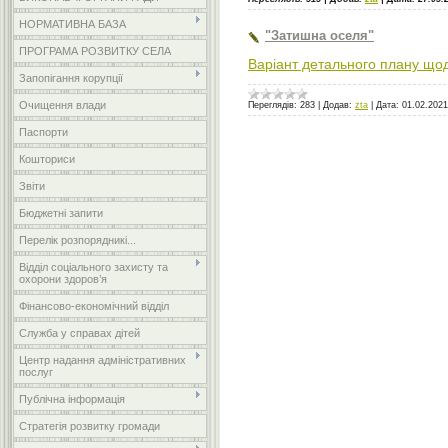
НОРМАТИВНА БАЗА
"Затишна оселя"
ПРОГРАМА РОЗВИТКУ СЕЛА
Варіант детального плану що
Запопігання корупції
Очищення влади
Переглядів:
283
|
Додав:
zta
|
Дата:
01.02.2021
Паспорти
Кошториси
Звіти
Бюджетні запити
Перелік розпорядникі...
Відділ соціального захисту та
охорони здоров’я
Фінансово-економічний відділ
Служба у справах дітей
Центр надання адміністративних
послуг
Публічна інформація
Стратегія розвитку громади