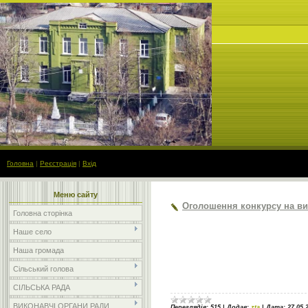
Головна
|
Реєстрація
|
Вхід
Меню сайту
Оголошення конкурсу на виз
Головна сторінка
Наше село
Наша громада
Сільський голова
СІЛЬСЬКА РАДА
ВИКОНАВЧІ ОРГАНИ РАДИ
Переглядів:
515
|
Додав:
zta
|
Дата:
27.05.